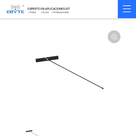
Home
>
Accessoires
>
Antenna
>
2.4Ghz Antenna
