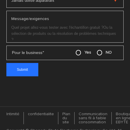
Message/exigences
Pour le business
*
Yes
NO
Intimité
confidentialite
Plan
Communication
Boutiq
du
sans fil à faible
en lign
site
consommation
EBYTE