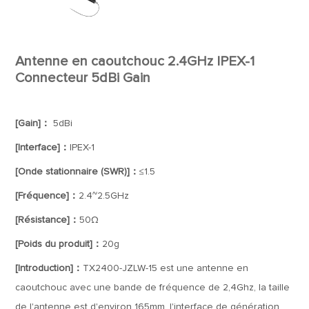
Antenne en caoutchouc 2.4GHz IPEX-1
Connecteur 5dBi Gain
[Gain]：
5dBi
[Interface]：
IPEX-1
[Onde stationnaire (SWR)]：
≤1.5
[Fréquence]：
2.4~2.5GHz
[Résistance]：
50Ω
[Poids du produit]：
20g
[Introduction]：
TX2400-JZLW-15 est une antenne en
caoutchouc avec une bande de fréquence de 2,4Ghz, la taille
de l'antenne est d'environ 165mm, l'interface de génération