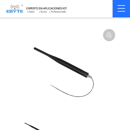
Home
>
Accessoires
>
Antenna
>
2.4Ghz Antenna
