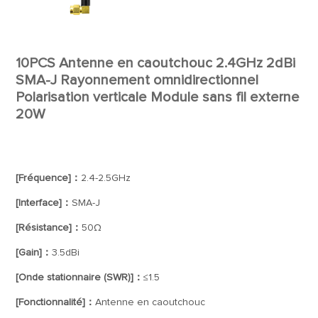
10PCS Antenne en caoutchouc 2.4GHz 2dBi
SMA-J Rayonnement omnidirectionnel
Polarisation verticale Module sans fil externe
20W
[Fréquence]：
2.4-2.5GHz
[Interface]：
SMA-J
[Résistance]：
50Ω
[Gain]：
3.5dBi
[Onde stationnaire (SWR)]：
≤1.5
[Fonctionnalité]：
Antenne en caoutchouc