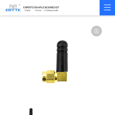
Home
>
Accessoires
>
Antenna
>
2.4Ghz Antenna
