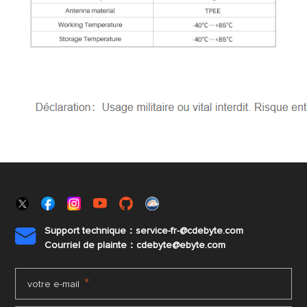
Support technique：service-fr-@cdebyte.com

Courriel de plainte：cdebyte
@ebyte.com
*
votre e-mail