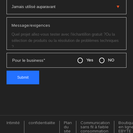
Message/exigences
Pour le business
*
Yes
NO
Intimité
confidentialite
Plan
Communication
Boutiq
du
sans fil à faible
en lign
site
consommation
EBYTE