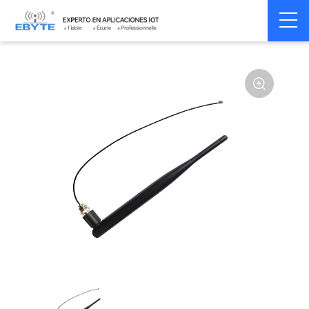
Home
>
Accessoires
>
Antenna
>
2.4Ghz Antenna
