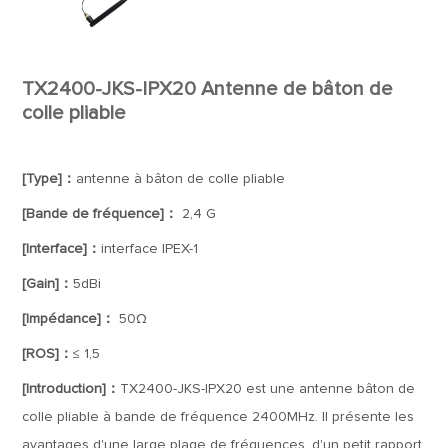
TX2400-JKS-IPX20 Antenne de bâton de
colle pliable
[Type]：
antenne à bâton de colle pliable
[Bande de fréquence]：
2,4 G
[Interface]：
interface IPEX-1
[Gain]：
5dBi
[Impédance]：
50Ω
[ROS]：
≤ 1,5
[Introduction]：
TX2400-JKS-IPX20 est une antenne bâton de
colle pliable à bande de fréquence 2400MHz. Il présente les
avantages d'une large plage de fréquences, d'un petit rapport