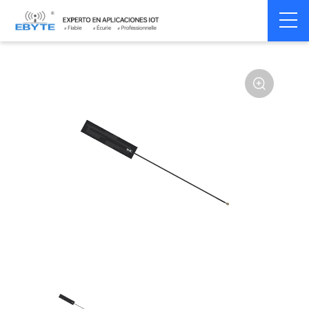
Home
>
Accessoires
>
Antenna
>
2.4Ghz Antenna
