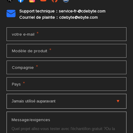
Support technique：service-fr-@cdebyte.com

Courriel de plainte：cdebyte
@ebyte.com
*
votre e-mail
*
Modèle de produit
*
Compagnie
*
Pays
Message/exigences