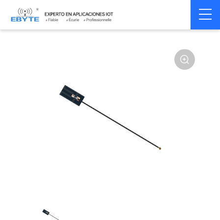
Home
>
Accessoires
>
Antenna
>
2.4Ghz Antenna
