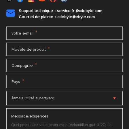
Support technique：service-fr-@cdebyte.com

Courriel de plainte：cdebyte
@ebyte.com
*
votre e-mail
*
Modèle de produit
*
Compagnie
*
Pays
Message/exigences