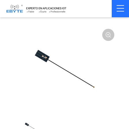
Home
>
Accessoires
>
Antenna
>
2.4Ghz Antenna
