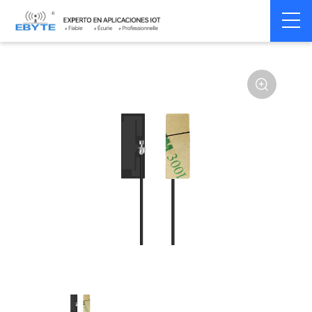
Home
>
Accessoires
>
Antenna
>
2.4Ghz Antenna
