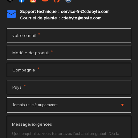
Support technique：service-fr-@cdebyte.com

Courriel de plainte：cdebyte
@ebyte.com
*
votre e-mail
*
Modèle de produit
*
Compagnie
*
Pays
Message/exigences