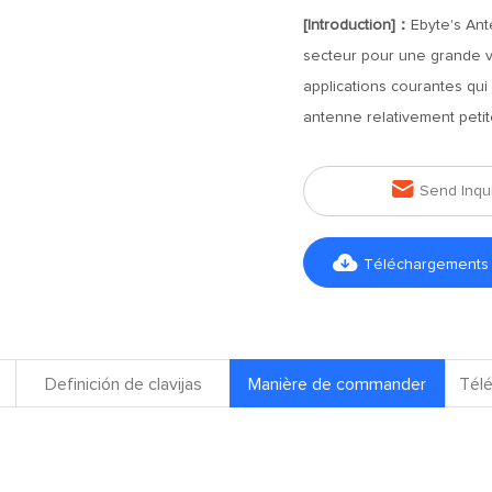
[Introduction]：
Ebyte's Ant
secteur pour une grande va
applications courantes qu
antenne relativement petit

Send Inqu

Téléchargements d
Definición de clavijas
Manière de commander
Télé