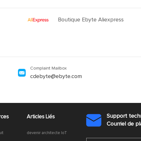
Boutique Ebyte Aliexpress
Complaint Mailbox
cdebyte@ebyte.com
Support tech
rces
Articles Liés

Courriel de 
uit
devenir architecte IoT