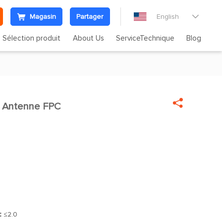
Magasin
Partager
English

Sélection produit
About Us
ServiceTechnique
Blog

 Antenne FPC
]：
≤2.0