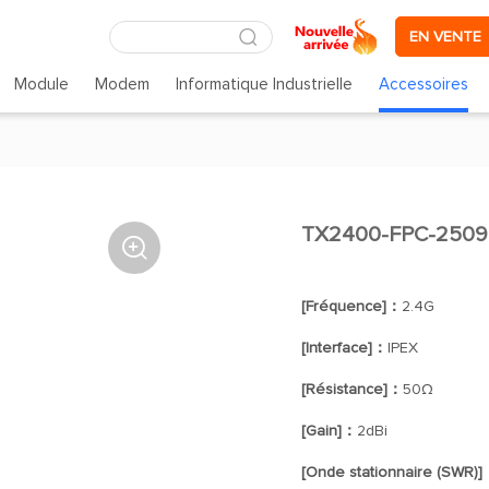
EN VENTE
Module
Modem
Informatique Industrielle
Accessoires
TX2400-FPC-2509

[Fréquence]：
2.4G
[Interface]：
IPEX
[Résistance]：
50Ω
[Gain]：
2dBi
[Onde stationnaire (SWR)