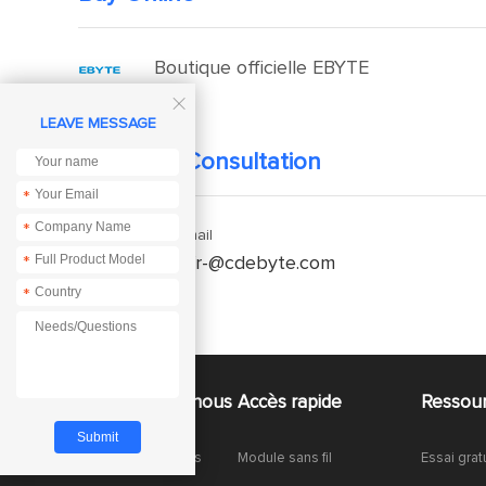
Boutique officielle EBYTE

LEAVE MESSAGE
Technical Consultation
*
*
Enquiry Email
*
service-fr-@cdebyte.com
*
À propos de nous
Accès rapide
Ressou
À propos de nous
Module sans fil
Essai grat