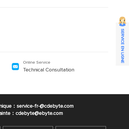
SERVICE EN LIGNE
Online Service
Technical Consultation
nique：service-fr-@cdebyte.com
plainte：cdebyte
@ebyte.com