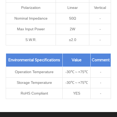
Polarization
Linear
Vertical
Nominal Impedance
50Ω
-
Max Input Power
2W
-
S.W.R.
≤2.0
-
Environmental Specifications
Value
Comment
Operation Temperature
-30℃～+75℃
-
Storage Temperature
-30℃～+75℃
-
RoHS Compliant
YES
-