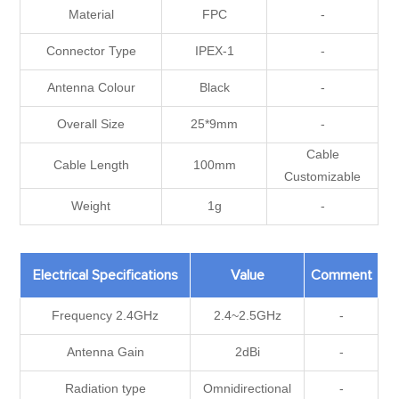
Material
FPC
-
Connector Type
IPEX-1
-
Antenna Colour
Black
-
Overall Size
25*9mm
-
Cable
Cable Length
100mm
Customizable
Weight
1g
-
Electrical Specifications
Value
Comment
Frequency 2.4GHz
2.4~2.5GHz
-
Antenna Gain
2dBi
-
Radiation type
Omnidirectional
-