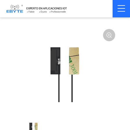
Home
>
Accessoires
>
Antenna
>
2.4Ghz Antenna
