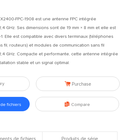
TX2400-FPC-1908 est une antenne FPC intégrée
2,4 GHz. Ses dimensions sont de 19 mm × 8 mm et elle est
-1. Elle est compatible avec divers terminaux (téléphones
s fil, routeurs) et modules de communication sans fil
 2,4 GHz. Compacte et performante, cette antenne intégrée
allation stable et un signal optimal.

iry
Purchase

e fichiers
Compare
ents de fichiers
Produits de série