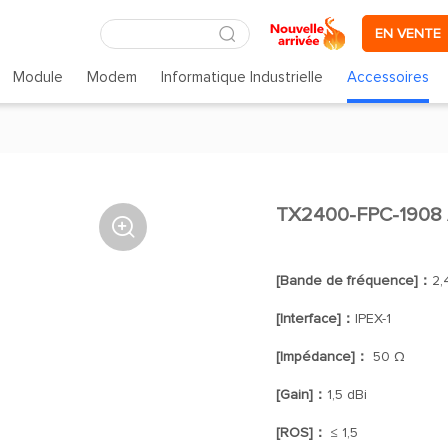
EN VENTE
Module
Modem
Informatique Industrielle
Accessoires
TX2400-FPC-1908 

[Bande de fréquence]：
2,
[Interface]：
IPEX-1
[Impédance]：
50 Ω
[Gain]：
1,5 dBi
[ROS]：
≤ 1,5