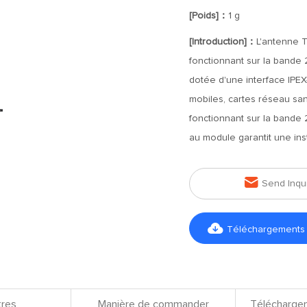
[Poids]：
1 g
[Introduction]：
L'antenne 
fonctionnant sur la bande 
dotée d'une interface IPEX
mobiles, cartes réseau san
fonctionnant sur la bande
au module garantit une inst

Send Inqu

Téléchargements d
res
Manière de commander
Téléchargem