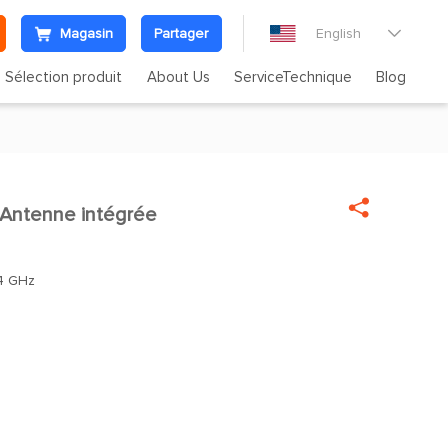
Magasin
Partager
English

Sélection produit
About Us
ServiceTechnique
Blog

Antenne intégrée

4 GHz