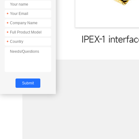
*
*
*
*