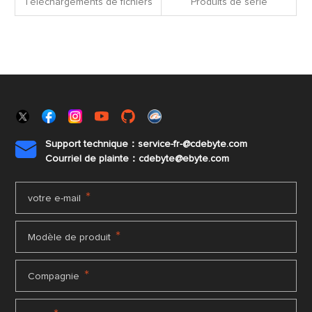
Téléchargements de fichiers
Produits de série
Support technique：service-fr-@cdebyte.com

Courriel de plainte：cdebyte
@ebyte.com
*
votre e-mail
*
Modèle de produit
*
Compagnie