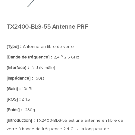
TX2400-BLG-55 Antenne PRF
[Type]：
Antenne en fibre de verre
[Bande de fréquence]：
2,4 ~ 2,5 GHz
[Interface]：
N-J (N mâle)
[Impédance]：
50Ω
[Gain]：
10dBi
[ROS]：
≤ 1,5
[Poids]：
230g
[Introduction]：
TX2400-BLG-55 est une antenne en fibre de
verre à bande de fréquence 2,4 GHz, la longueur de