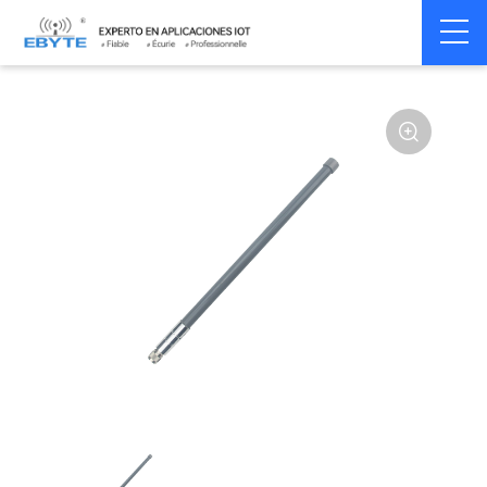
Home
>
Accessoires
>
Antenna
>
2.4Ghz Antenna
