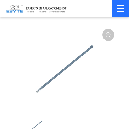
Home
>
Accessoires
>
Antenna
>
2.4Ghz Antenna
