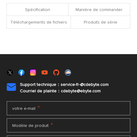
fichiers
Spécification
Manière de commander
Téléchargements de fichiers
Produits de série
Support technique：service-fr-@cdebyte.com

Courriel de plainte：cdebyte
@ebyte.com
*
votre e-mail
*
Modèle de produit