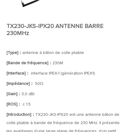
TX230-JKS-IPX20 ANTENNE BARRE
230MHz
[Type]：
antenne à bâton de colle pliable
[Bande de fréquence]：
230M
[Interface]：
interface IPEX-1 (génération IPEX1)
[Impédance]：
50Ω
[Gain]：
3,0 dBi
[ROS]：
≤ 1,5
[Introduction]：
TX230-JKS-IPX20 est une antenne bâton de
colle pliable à bande de fréquence de 230 MHz. Il présente
les avantages d'une large plage de fréquences, d'un petit