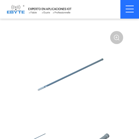
Home
>
Accessoires
>
Antenna
>
230Mhz
