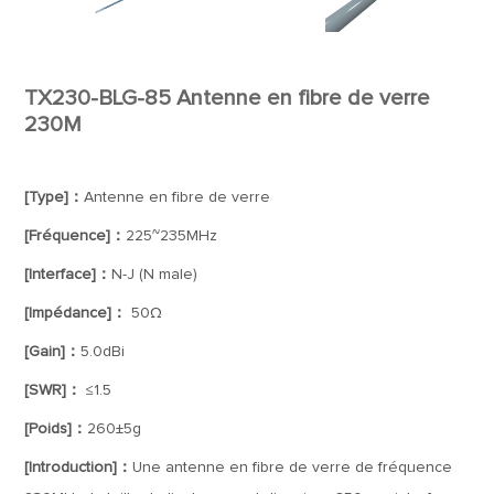
TX230-BLG-85 Antenne en fibre de verre
230M
[Type]：
Antenne en fibre de verre
[Fréquence]：
225~235MHz
[Interface]：
N-J (N male)
[Impédance]：
50Ω
[Gain]：
5.0dBi
[SWR]：
≤1.5
[Poids]：
260±5g
[Introduction]：
Une antenne en fibre de verre de fréquence