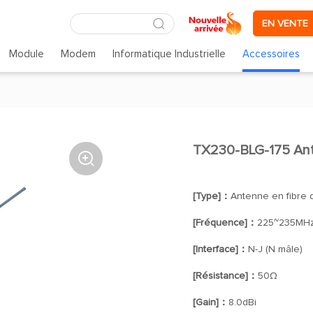
EN VENTE
Module
Modem
Informatique Industrielle
Accessoires
TX230-BLG-175 Ant

[Type]：
Antenne en fibre 
[Fréquence]：
225~235MH
[Interface]：
N-J (N mâle)
[Résistance]：
50Ω
[Gain]：
8.0dBi