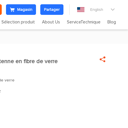
Magasin
Partager
English

Sélection produit
About Us
ServiceTechnique
Blog

enne en fibre de verre

de verre
z