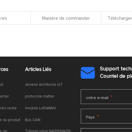
res
Manière de commander
Téléchargem
Support tech
rces
Articles Liés

Courriel de 
uit
devenir architecte IoT
acter
protocole matter
*
votre e-mail
près vente
module LoRaWAN
*
Pays
 du produit
Bus CAN
e de
Tutoriel série NA611/NA611-