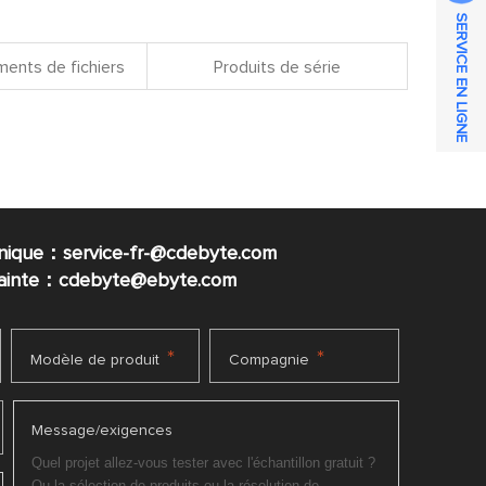
SERVICE EN LIGNE
ents de fichiers
Produits de série
nique：service-fr-@cdebyte.com
plainte：cdebyte
@ebyte.com
*
*
Modèle de produit
Compagnie
Message/exigences