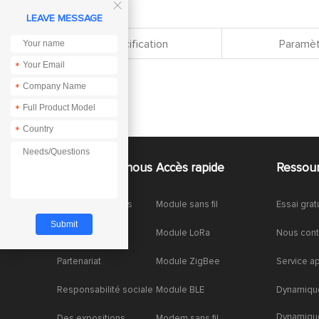

LEAVE MESSAGE
Spécification
Paramèt
*
*
*
*
À propos de nous
Accès rapide
Ressou
À propos de nous
Module sans fil
Essai grat
Honneurs
Module LoRa
Nous cont
Partenariat
Module ZigBee
Service a
Responsabilité sociale
Module BLE
Dynamique
Dynamiqu
Des expositions
Modem sans fil