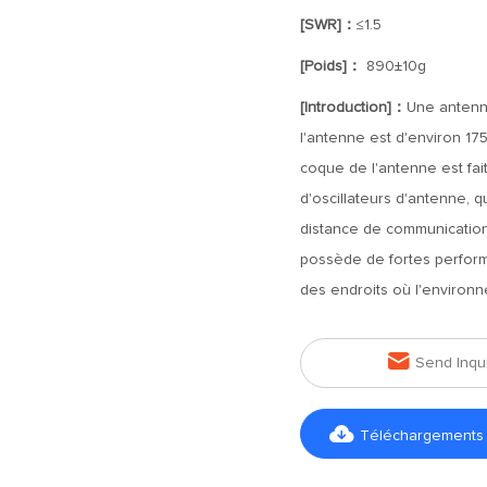
[SWR]：
≤1.5
[Poids]：
890±10g
[Introduction]：
Une antenne
l'antenne est d'environ 175
coque de l'antenne est fai
d'oscillateurs d'antenne, 
distance de communication. 
possède de fortes performa
des endroits où l'environne

Send Inqu

Téléchargements d