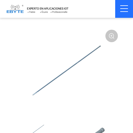
Home
>
Accessoires
>
Antenna
>
230Mhz
