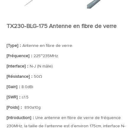
TX230-BLG-175 Antenne en fibre de verre
[Type]：
Antenne en fibre de verre
[Fréquence]：
225~235MHz
[Interface]：
N-J (N mâle)
[Résistance]：
50Ω
[Gain]：
8.0dBi
[SWR]：
≤1.5
[Poids]：
890±10g
[Introduction]：
Une antenne en fibre de verre de fréquence
230MHz, la taille de l'antenne est d'environ 175cm, interface N-