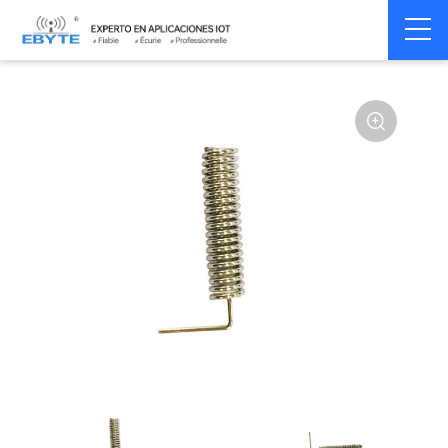
Home
>
Accessoires
>
Antenna
>
433Mhz
