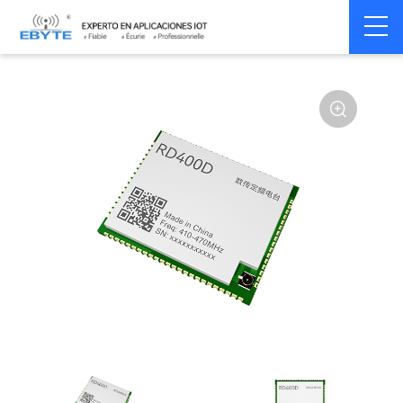
Home
>
Module
>
SPI/SOC/UART
>
Other
