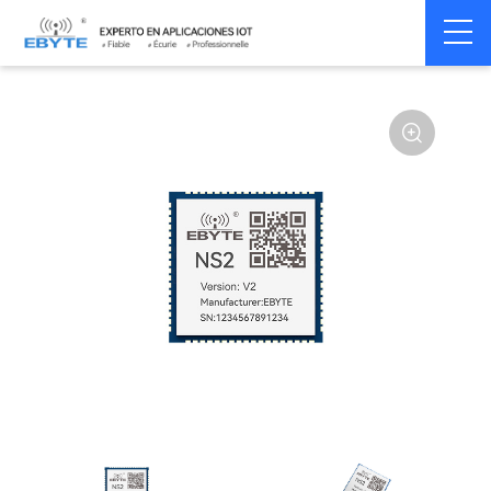
Home
>
Modem
>
Serial server/Ethernet
>
Ethernet module
