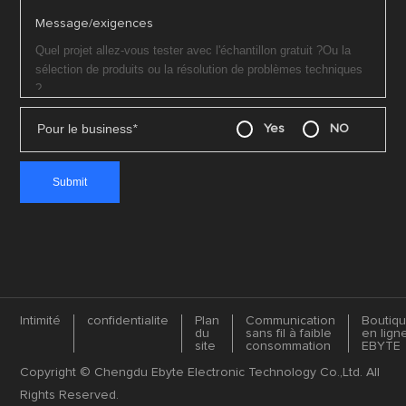
Message/exigences
Pour le business
*
Yes
NO
Intimité
confidentialite
Plan
Communication
Boutiq
du
sans fil à faible
en lign
site
consommation
EBYTE
Copyright © Chengdu Ebyte Electronic Technology Co.,Ltd. All
Rights Reserved.