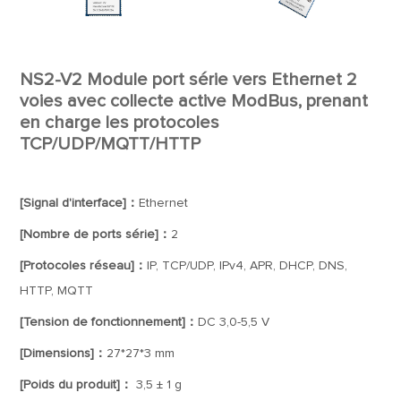
NS2-V2 Module port série vers Ethernet 2
voies avec collecte active ModBus, prenant
en charge les protocoles
TCP/UDP/MQTT/HTTP
[Signal d'interface]：
Ethernet
[Nombre de ports série]：
2
[Protocoles réseau]：
IP, TCP/UDP, IPv4, APR, DHCP, DNS,
HTTP, MQTT
[Tension de fonctionnement]：
DC 3,0-5,5 V
[Dimensions]：
27*27*3 mm
[Poids du produit]：
3,5 ± 1 g