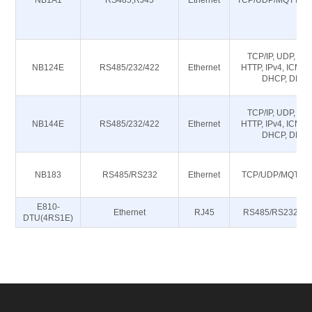
NB1A1
RS485,RJ45
Ethernet
TCP/UDP/MQTT/HT
TCP/IP, UDP, MQ
NB124E
RS485/232/422
Ethernet
HTTP, IPv4, ICMP,
DHCP, DNS
TCP/IP, UDP, MQ
NB144E
RS485/232/422
Ethernet
HTTP, IPv4, ICMP,
DHCP, DNS
NB183
RS485/RS232
Ethernet
TCP/UDP/MQTT/
E810-
Ethernet
RJ45
RS485/RS232/RS
DTU(4RS1E)