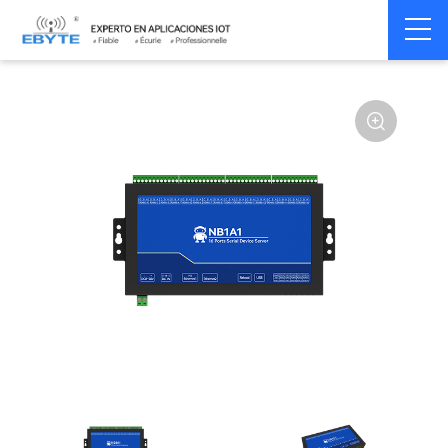
Home
>
Modem
>
Serial server/Ethernet
>
Multi-serial server
