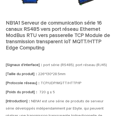
NB1A1 Serveur de communication série 16
canaux RS485 vers port réseau Ethernet
ModBus RTU vers passerelle TCP Module de
transmission transparent IoT MQTT/HTTP
Edge Computing
[Signaux d'interface]：
port série (RS485), port réseau (RJ45)
[Taille du produit]：
226*130*28.5mm
[Protocole réseau]：
TCP/UDP/MQTT/HTTP/IP
[Poids du produit]：
720 g ± 5
[Introduction]：
NB1A1 est une série de produits de serveur
série développés indépendamment par Ebyte, qui peuvent
réaliser une transmission transparente bidirectionnelle de