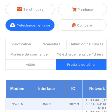


Send Inquiry
Purchase


Téléchargements de
Compare
fichiers
Spécification
Paramètres
Definición de clavijas
Manière de commander
Téléchargements de fichiers
vidéo
Produits de série
Modem
Interface
IC
Network Ty
IP, TCP/UDP, IPv4, 
NA281S
RS485
Ethernet
APR, DHCP, DNS, 
MQTT