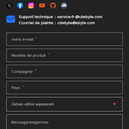
Support technique：service-fr-@cdebyte.com

Courriel de plainte：cdebyte
@ebyte.com
*
votre e-mail
*
Modèle de produit
*
Compagnie
*
Pays
Message/exigences