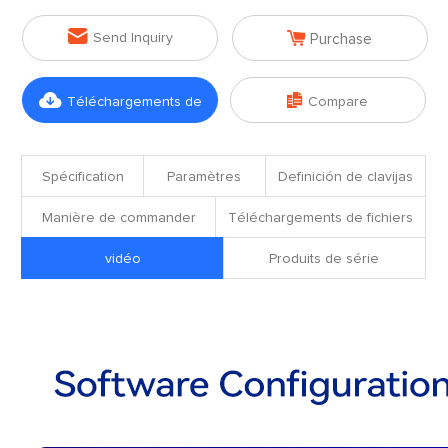


Send Inquiry
Purchase


Téléchargements de
Compare
fichiers
Spécification
Paramètres
Definición de clavijas
Manière de commander
Téléchargements de fichiers
vidéo
Produits de série