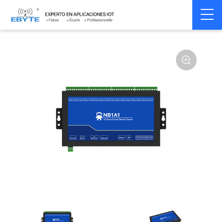
Home
>
Modem
>
Serial server/Ethernet
>
Multi-serial server
