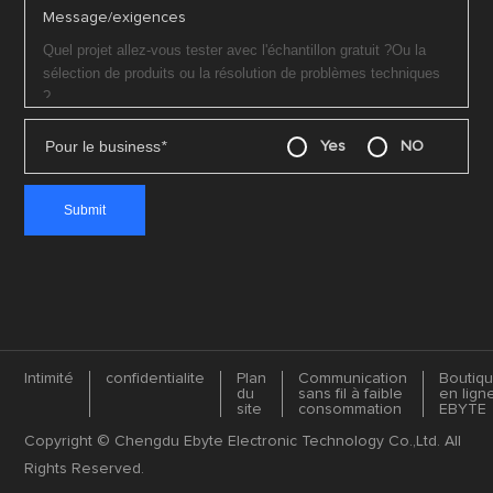
Message/exigences
Pour le business
*
Yes
NO
Intimité
confidentialite
Plan
Communication
Boutiq
du
sans fil à faible
en lign
site
consommation
EBYTE
Copyright © Chengdu Ebyte Electronic Technology Co.,Ltd. All
Rights Reserved.