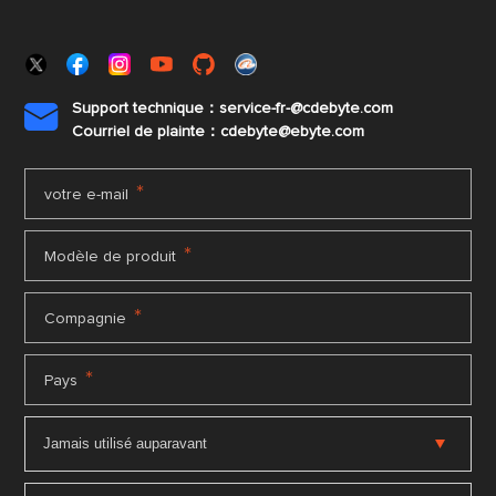
Support technique：service-fr-@cdebyte.com

Courriel de plainte：cdebyte
@ebyte.com
*
votre e-mail
*
Modèle de produit
*
Compagnie
*
Pays