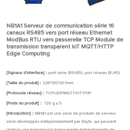
NB1A1 Serveur de communication série 16
canaux RS485 vers port réseau Ethernet
ModBus RTU vers passerelle TCP Module de
transmission transparent IoT MQTT/HTTP
Edge Computing
[Signaux d'interface]：
port série (RS485), port réseau (RJ45)
[Taille du produit]：
226*130*28.5mm
[Protocole réseau]：
TCP/UDP/MQTT/HTTP/IP
[Poids du produit]：
720 g ± 5
[Introduction]：
NB1A1 est une série de produits de serveur
série développés indépendamment par Ebyte, qui peuvent
réaliser une transmission transparente bidirectionnelle de