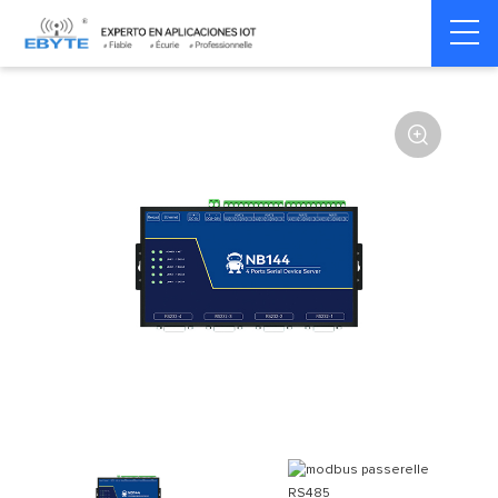
Home
>
Modem
>
Serial server/Ethernet
>
Multi-serial server
