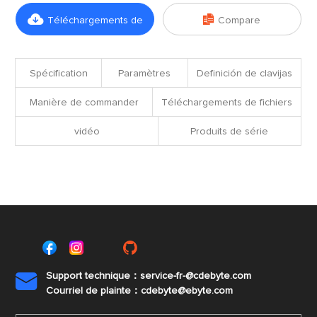


Téléchargements de
Compare
fichiers
Spécification
Paramètres
Definición de clavijas
Manière de commander
Téléchargements de fichiers
vidéo
Produits de série
Support technique：service-fr-@cdebyte.com

Courriel de plainte：cdebyte
@ebyte.com