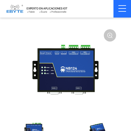
Home
>
Modem
>
Serial server/Ethernet
>
Multi-serial server
