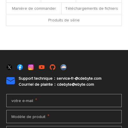
Manière de commander
Téléchargements de fichiers
Produits de série
Support technique：service-fr-@cdebyte.com

Courriel de plainte：cdebyte
@ebyte.com
*
votre e-mail
*
Modèle de produit