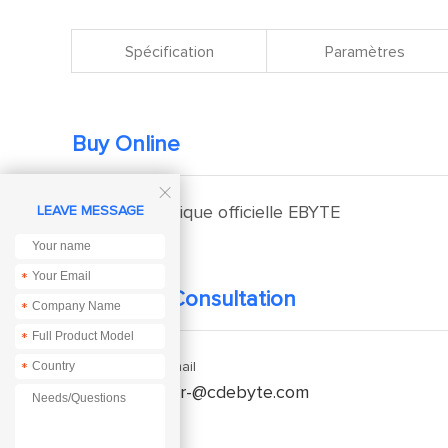
Spécification
Paramètres
Buy Online

Boutique officielle EBYTE
LEAVE MESSAGE
*
Technical Consultation
*
*
Enquiry Email
*
service-fr-@cdebyte.com