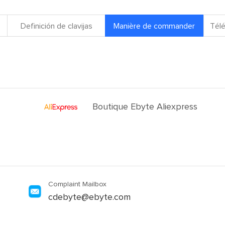
Definición de clavijas
Manière de commander
Télé
Boutique Ebyte Aliexpress
Complaint Mailbox
cdebyte@ebyte.com