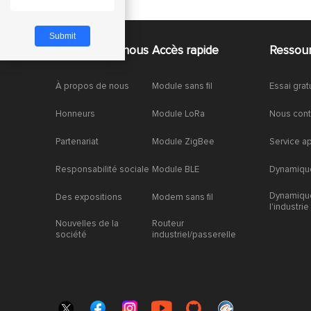
À propos de nous
Accès rapide
Ressou
À propos de nous
Module sans fil
Essai grat
Honneurs
Module LoRa
Nous cont
Partenariat
Module ZigBee
Service a
Responsabilité sociale
Module BLE
Dynamique
Dynamiqu
Des expositions
Modem sans fil
l'industrie
Nouvelles de la
Routeur
société
industriel/passerelle