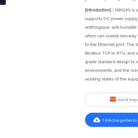
[Introduction]：
NB124S is a
supports DC power supply.
antifongique, anti-humidité 
which can realize two-way 
to the Ethernet port. The 
Modbus TCP to RTU, and sup
grade standard design to e
environments, and the rich 
working states of the equi

Send Inqu

Téléchargements d