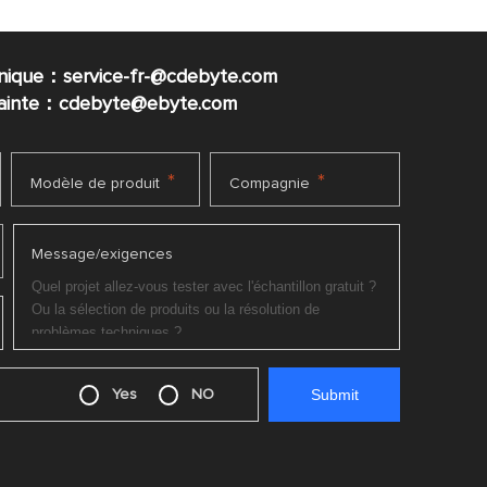
nique：service-fr-@cdebyte.com
plainte：cdebyte
@ebyte.com
*
*
Modèle de produit
Compagnie
Message/exigences
Yes
NO