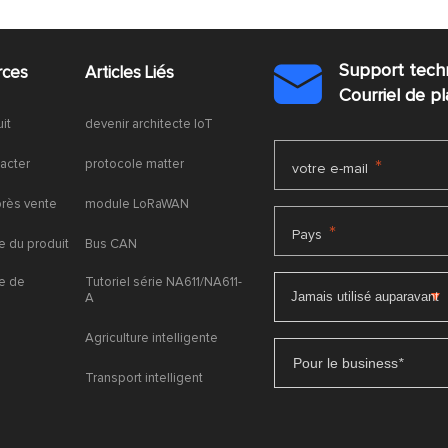
Support tech
rces
Articles Liés

Courriel de 
uit
devenir architecte IoT
acter
protocole matter
*
votre e-mail
près vente
module LoRaWAN
*
Pays
 du produit
Bus CAN
e de
Tutoriel série NA611/NA611-
A
Agriculture intelligente
Pour le business
*
Transport intelligent