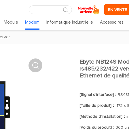
EN VENTE
Module
Modem
Informatique Industrielle
Accessoires
server
Ebyte NB124S Modb

rs485/232/422 ver
Ethernet de qualité
[Signal d'interface]：
RS48
[Taille du produit]：
173 x 
[Méthode d'installation]：
i
[Poids du produit]：
360 g 