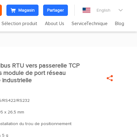
Magasin
Partager
English

Sélection produit
About Us
ServiceTechnique
Blog
us RTU vers passerelle TCP

s module de port réseau

 industrielle
5/RS422/RS232
95 x 26,5 mm
nstallation du trou de positionnement
± 5 g