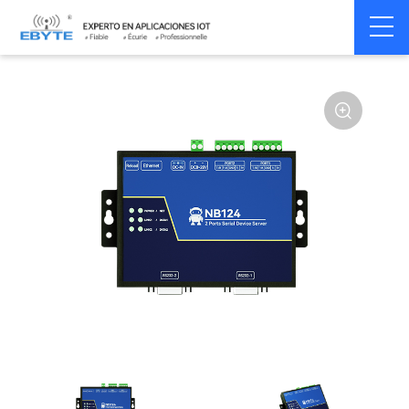
Home
>
Modem
>
Serial server/Ethernet
>
Multi-serial server
