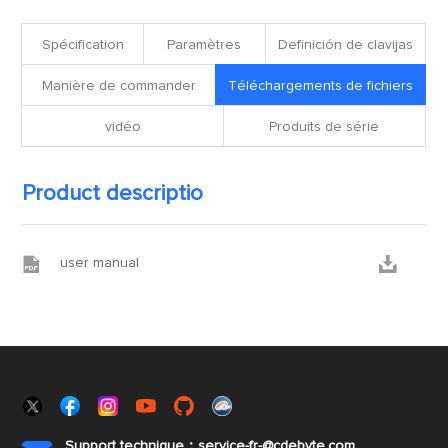
fichiers
Spécification
Paramètres
Definición de clavijas
Manière de commander
Téléchargements de fichiers
vidéo
Produits de série
Product descriptio


user manual
Support technique：service-fr-@cdebyte.com