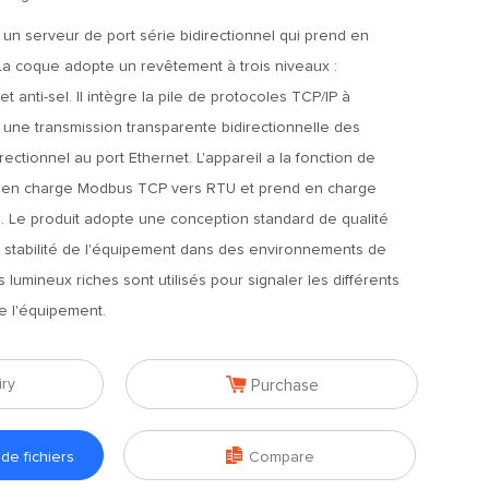
un serveur de port série bidirectionnel qui prend en
La coque adopte un revêtement à trois niveaux :
et anti-sel. Il intègre la pile de protocoles TCP/IP à
ser une transmission transparente bidirectionnelle des
ectionnel au port Ethernet. L'appareil a la fonction de
 en charge Modbus TCP vers RTU et prend en charge
e. Le produit adopte une conception standard de qualité
la stabilité de l'équipement dans des environnements de
fets lumineux riches sont utilisés pour signaler les différents
e l'équipement.

iry
Purchase

e fichiers
Compare