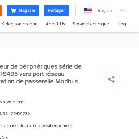
Magasin
Partager
English

Sélection produit
About Us
ServiceTechnique
Blog
ur de périphériques série de

e RS485 vers port réseau

ation de passerelle Modbus
95 x 26,5 mm
5/RS422/RS232
nstallation du trou de positionnement
± 5 g