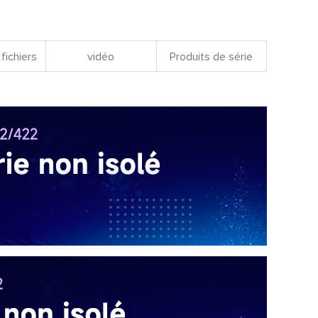
fichiers
vidéo
Produits de série