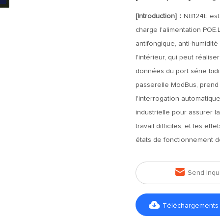
[Introduction]：
NB124E est 
charge l'alimentation POE.
antifongique, anti-humidité 
l'intérieur, qui peut réali
données du port série bidir
passerelle ModBus, prend
l'interrogation automatiqu
industrielle pour assurer 
travail difficiles, et les ef
états de fonctionnement d

Send Inqu

Téléchargements d