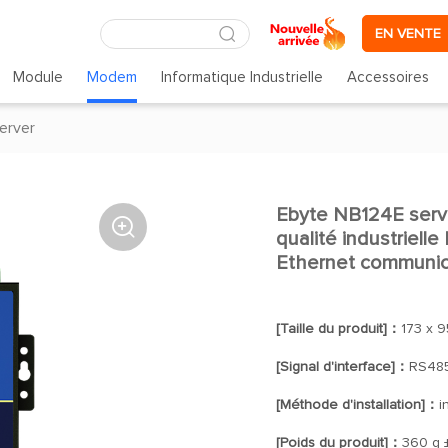
EN VENTE
Module
Modem
Informatique Industrielle
Accessoires
server
Ebyte NB124E serve

qualité industriell
Ethernet communic
[Taille du produit]：
173 x 
[Signal d'interface]：
RS48
[Méthode d'installation]：
i
[Poids du produit]：
360 g 