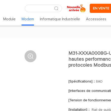
EN VENTE
Module
Modem
Informatique Industrielle
Accessoires
M31-XXXA0008G-U M

hautes performance
protocoles Modbu
[Spécifications]：
8AO
[Interfaces de communica
[Tension de fonctionneme
[Installation]：
Rail de guid