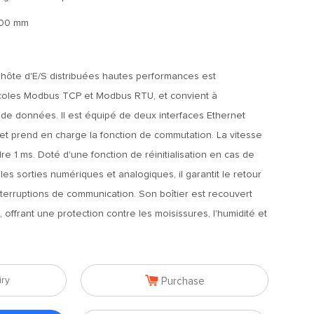
100 mm
hôte d'E/S distribuées hautes performances est
coles Modbus TCP et Modbus RTU, et convient à
e de données. Il est équipé de deux interfaces Ethernet
 et prend en charge la fonction de commutation. La vitesse
re 1 ms. Doté d'une fonction de réinitialisation en cas de
s sorties numériques et analogiques, il garantit le retour
interruptions de communication. Son boîtier est recouvert
offrant une protection contre les moisissures, l'humidité et

iry
Purchase