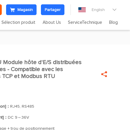
Magasin
Partager
English

Sélection produit
About Us
ServiceTechnique
Blog
odule hôte d'E/S distribuées

s - Compatible avec les

s TCP et Modbus RTU
tion]：
RJ45, RS485
nt]：
DC 9～36V
age + trou de positionnement