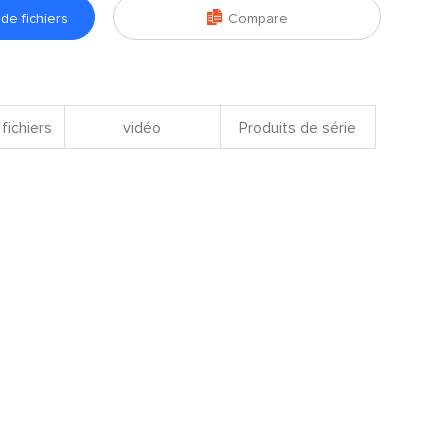

e fichiers
Compare
fichiers
vidéo
Produits de série