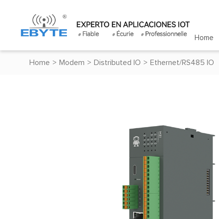
Home
Home
>
Modem
>
Distributed IO
>
Ethernet/RS485 IO