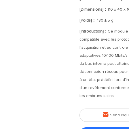
[Dimensions]：
110 x 40 x 
[Poids]：
180 ± 5 g
[Introduction]：
Ce module 
compatible avec les proto
l'acquisition et au contrôl
adaptatives 10/100 Mbits/s
du bus interne peut atteind
déconnexion réseau pour le
à un état prédéfini lors d'
d'un revêtement conforme, 
les embruns salins.

Send Inqu