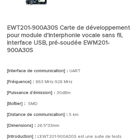
EWT201-900A30S Carte de développement
pour module d'interphonie vocale sans fil,
interface USB, pré-soudée EWM201-
900A30S
[Interface de communication]：
UART
[Fréquence]：
863 MHz-928 MHz
[Puissance d’émission]：
30dBm
[Boîtier]：
SMD
[Distance de communication]：
5 km
[Dimensions]：
26.5*33mm
[Introduction]：
L'EWT201-900A30S est une suite de tests