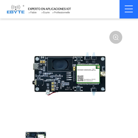
Home
>
Module
>
Transmission Audio
>
Audio Sans Fil
