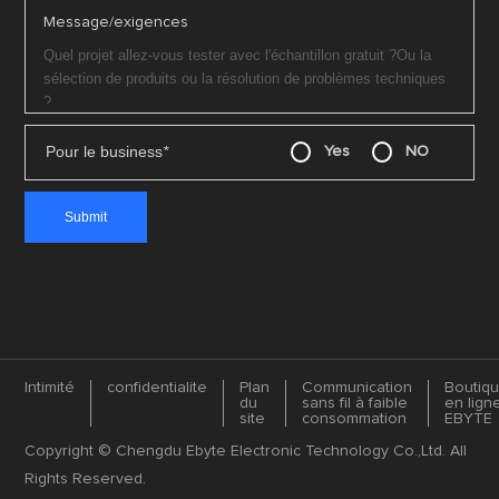
Message/exigences
Pour le business
*
Yes
NO
Intimité
confidentialite
Plan
Communication
Boutiq
du
sans fil à faible
en lign
site
consommation
EBYTE
Copyright © Chengdu Ebyte Electronic Technology Co.,Ltd. All
Rights Reserved.