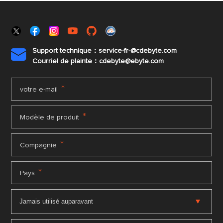
Support technique：service-fr-@cdebyte.com

Courriel de plainte：cdebyte
@ebyte.com
*
votre e-mail
*
Modèle de produit
*
Compagnie
*
Pays