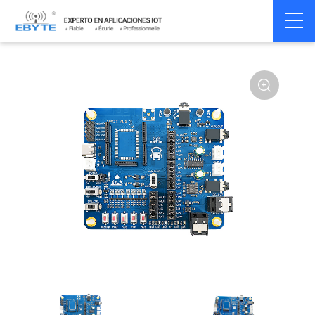
Home
>
Module
>
Test kits
>
E104
