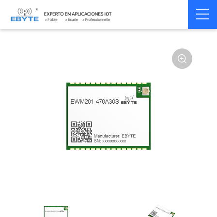
Home
>
Module
>
Transmission Audio
>
Audio Sans Fil
