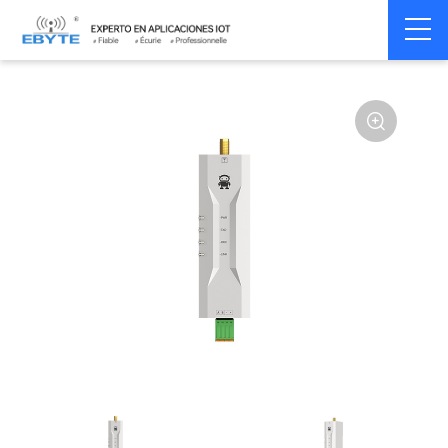
Home
>
Modem
>
Wireless modem
>
LoRa wirelss modem
