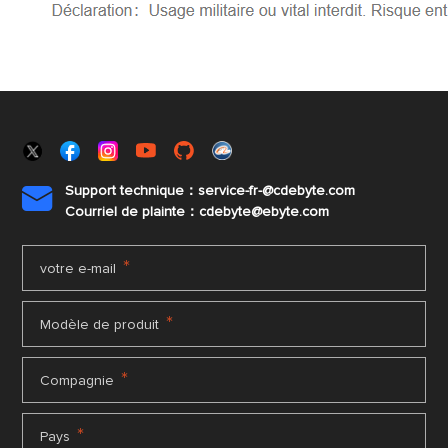
Support technique：service-fr-@cdebyte.com

Courriel de plainte：cdebyte
@ebyte.com
*
votre e-mail
*
Modèle de produit
*
Compagnie
*
Pays