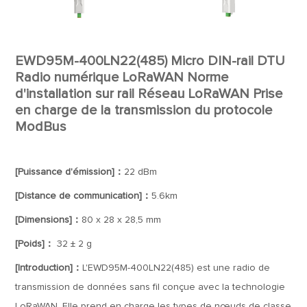
EWD95M-400LN22(485) Micro DIN-rail DTU
Radio numérique LoRaWAN Norme
d'installation sur rail Réseau LoRaWAN Prise
en charge de la transmission du protocole
ModBus
[Puissance d'émission]：
22 dBm
[Distance de communication]：
5.6km
[Dimensions]：
80 x 28 x 28,5 mm
[Poids]：
32 ± 2 g
[Introduction]：
L'EWD95M-400LN22(485) est une radio de
transmission de données sans fil conçue avec la technologie
LoRaWAN. Elle prend en charge les types de nœuds de classe