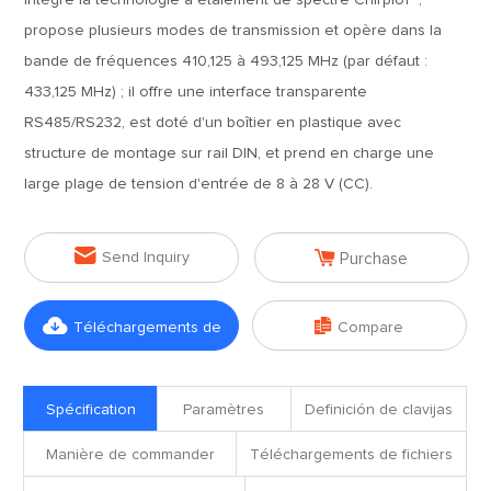
intègre la technologie à étalement de spectre ChirpIoT™,
propose plusieurs modes de transmission et opère dans la
bande de fréquences 410,125 à 493,125 MHz (par défaut :
433,125 MHz) ; il offre une interface transparente
RS485/RS232, est doté d'un boîtier en plastique avec
structure de montage sur rail DIN, et prend en charge une
large plage de tension d'entrée de 8 à 28 V (CC).


Send Inquiry
Purchase


Téléchargements de
Compare
fichiers
Spécification
Paramètres
Definición de clavijas
Manière de commander
Téléchargements de fichiers