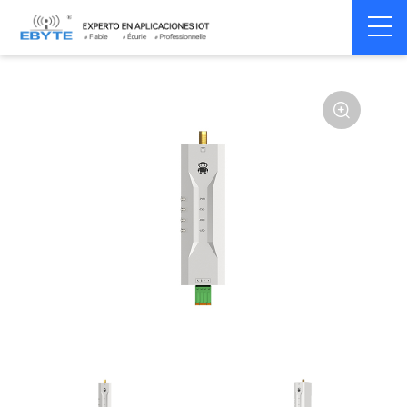
Home
>
Modem
>
Wireless modem
>
LoRa wirelss modem
