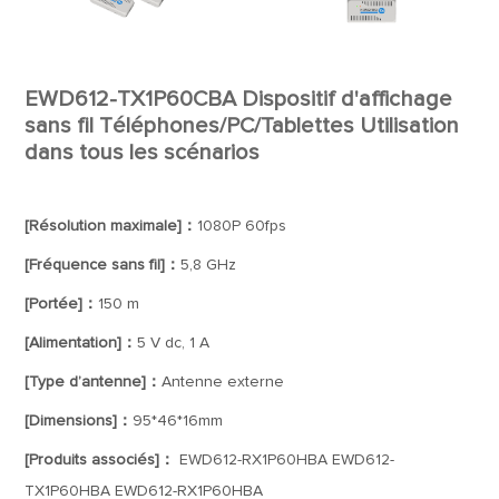
EWD612-TX1P60CBA Dispositif d'affichage
sans fil Téléphones/PC/Tablettes Utilisation
dans tous les scénarios
[Résolution maximale]：
1080P 60fps
[Fréquence sans fil]：
5,8 GHz
[Portée]：
150 m
[Alimentation]：
5 V dc, 1 A
[Type d’antenne]：
Antenne externe
[Dimensions]：
95*46*16mm
[Produits associés]：
EWD612-RX1P60HBA EWD612-
TX1P60HBA EWD612-RX1P60HBA