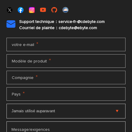
Support technique：service-fr-@cdebyte.com

Courriel de plainte：cdebyte
@ebyte.com
*
votre e-mail
*
Modèle de produit
*
Compagnie
*
Pays
Message/exigences