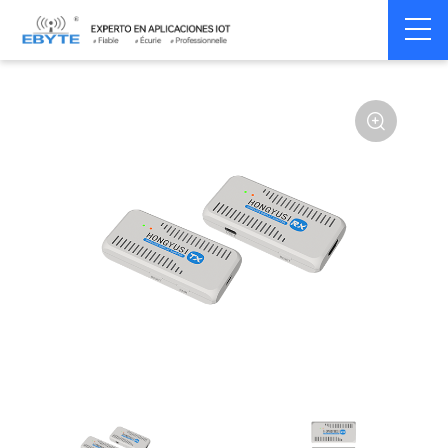
Home
>
Module
>
Transmission Vidéo
>
Vidéo sans fil
