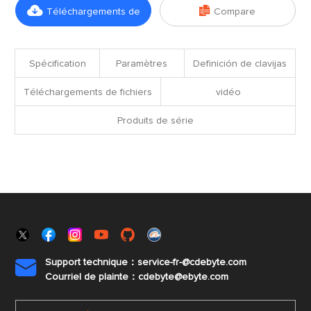


Téléchargements de
Compare
fichiers
Spécification
Paramètres
Definición de clavijas
Téléchargements de fichiers
vidéo
Produits de série
Support technique：service-fr-@cdebyte.com

Courriel de plainte：cdebyte
@ebyte.com