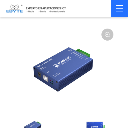
Home
>
Modem
>
CAN Bus
>
CAN Gateway
