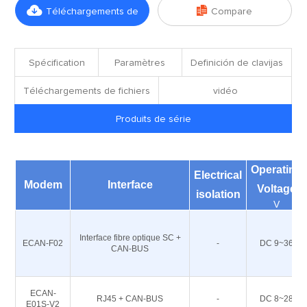


Téléchargements de
Compare
fichiers
Spécification
Paramètres
Definición de clavijas
Téléchargements de fichiers
vidéo
Produits de série
Operating
Electrical
Modem
Interface
Voltage
isolation
V
Interface fibre optique SC +
ECAN-F02
-
DC 9~36
CAN-BUS
ECAN-
RJ45 + CAN-BUS
-
DC 8~28
E01S-V2