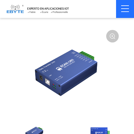
Home
>
Modem
>
CAN Bus
>
CAN Gateway
