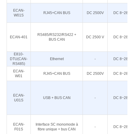
ECAN-
RJ45+CAN BUS
DC 2500V
DC 8~28
W01S
RS485/RS232/RS422 +
ECAN-401
DC 2500 V
DC 8~28
BUS CAN
E810-
DTU(CAN-
Ethernet
-
DC 8~28
RS485)
ECAN-
RJ45+CAN BUS
DC 2500V
DC 8~28
W01
ECAN-
USB + BUS CAN
-
DC 8~28
U01S
ECAN-
Interface SC monomode à
-
DC 8~28
F01S
fibre unique + bus CAN