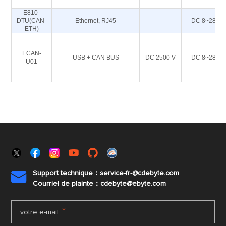
E810-
DTU(CAN-
Ethernet, RJ45
-
DC 8~28
ETH)
ECAN-
USB + CAN BUS
DC 2500 V
DC 8~28
U01
Support technique：service-fr-@cdebyte.com

Courriel de plainte：cdebyte
@ebyte.com
*
votre e-mail