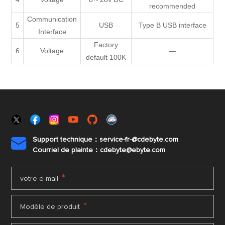
recommended
Communication
5
USB
Type B USB interface
Interface
Factory
6
Voltage
—
default 100K
Support technique：service-fr-@cdebyte.com

Courriel de plainte：cdebyte
@ebyte.com
*
votre e-mail
*
Modèle de produit