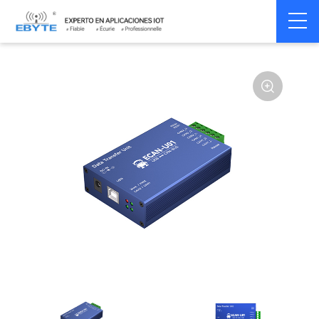
Home
>
Modem
>
CAN Bus
>
CAN Gateway
