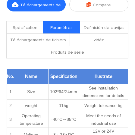


Téléchargements de
Compare
fichiers
Spécification
Paramètres
Definición de clavijas
Téléchargements de fichiers
vidéo
Produits de série
No.
Name
Specification
Illustrate
See installation
1
Size
102*64*24mm
dimensions for details
2
weight
115g
Weight tolerance 5g
Operating
Meet the needs of
3
-40°C～85°C
temperature
industrial use
12V or 24V
4
Voltage
8～28v DC