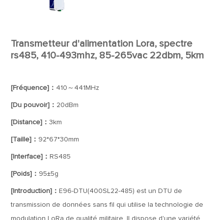
Transmetteur d'alimentation Lora, spectre
rs485, 410-493mhz, 85-265vac 22dbm, 5km
[Fréquence]：
410～441MHz
[Du pouvoir]：
20dBm
[Distance]：
3km
[Taille]：
92*67*30mm
[Interface]：
RS485
[Poids]：
95±5g
[Introduction]：
E96-DTU(400SL22-485) est un DTU de
transmission de données sans fil qui utilise la technologie de
modulation LoRa de qualité militaire. Il dispose d'une variété