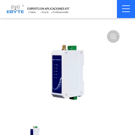
Home
>
Modem
>
Wireless modem
>
LoRa wirelss modem
