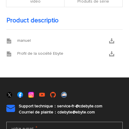
vidéo
Produits de série
Product descriptio


manuel


Profil de la société Ebyte
Support technique：service-fr-@cdebyte.com

Courriel de plainte：cdebyte
@ebyte.com
*
votre e-mail