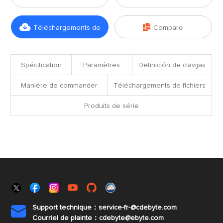


Téléchargements de
Compare
fichiers
Spécification
Paramètres
Definición de clavijas
Manière de commander
Téléchargements de fichiers
Produits de série
Support technique：service-fr-@cdebyte.com

Courriel de plainte：cdebyte
@ebyte.com