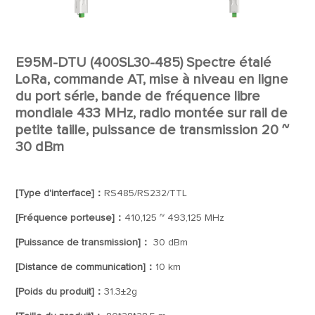
E95M-DTU (400SL30-485) Spectre étalé
LoRa, commande AT, mise à niveau en ligne
du port série, bande de fréquence libre
mondiale 433 MHz, radio montée sur rail de
petite taille, puissance de transmission 20 ~
30 dBm
[Type d'interface]：
RS485/RS232/TTL
[Fréquence porteuse]：
410,125 ~ 493,125 MHz
[Puissance de transmission]：
30 dBm
[Distance de communication]：
10 km
[Poids du produit]：
31.3±2g