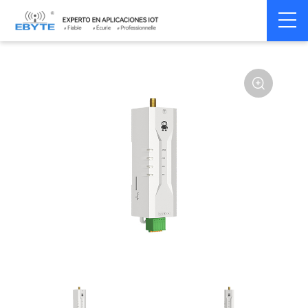
Home
>
Modem
>
Wireless modem
>
LoRa wirelss modem
