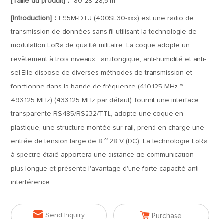
[Taille du produit]：
80*28*28,5 m
[Introduction]：
E95M-DTU (400SL30-xxx) est une radio de
transmission de données sans fil utilisant la technologie de
modulation LoRa de qualité militaire. La coque adopte un
revêtement à trois niveaux : antifongique, anti-humidité et anti-
sel.Elle dispose de diverses méthodes de transmission et
fonctionne dans la bande de fréquence (410,125 MHz ~
493,125 MHz) (433,125 MHz par défaut). fournit une interface
transparente RS485/RS232/TTL, adopte une coque en
plastique, une structure montée sur rail, prend en charge une
entrée de tension large de 8 ~ 28 V (DC). La technologie LoRa
à spectre étalé apportera une distance de communication
plus longue et présente l'avantage d'une forte capacité anti-
interférence.


Send Inquiry
Purchase