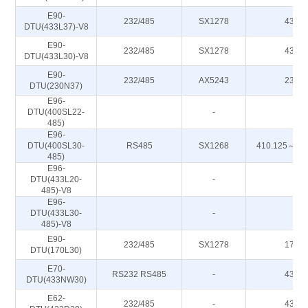
E90-
232/485
SX1278
433M
DTU(433L37)-V8
E90-
232/485
SX1278
433M
DTU(433L30)-V8
E90-
232/485
AX5243
230M
DTU(230N37)
E96-
DTU(400SL22-
-
-
485)
E96-
DTU(400SL30-
RS485
SX1268
410.125～49
485)
E96-
DTU(433L20-
-
-
485)-V8
E96-
DTU(433L30-
-
-
485)-V8
E90-
232/485
SX1278
170M
DTU(170L30)
E70-
RS232 RS485
-
433M
DTU(433NW30)
E62-
232/485
-
433M