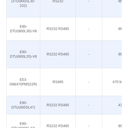
DTU(900SL30-
RS232
-
868M
232)
E90-
RS232 RS485
-
868M
DTU(900L30)-V8
E90-
RS232 RS485
-
868M
DTU(900L20)-V8
E53-
RS485
-
470 M 51
GW(470FMS22R)
E90-
RS232 RS485
-
433M
DTU(400SL47)
E90-
RS232 RS485
-
868M