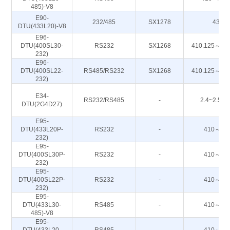
485)-V8
E90-
232/485
SX1278
433M
DTU(433L20)-V8
E96-
DTU(400SL30-
RS232
SX1268
410.125～49
232)
E96-
DTU(400SL22-
RS485/RS232
SX1268
410.125～49
232)
E34-
RS232/RS485
-
2.4~2.50
DTU(2G4D27)
E95-
DTU(433L20P-
RS232
-
410～44
232)
E95-
DTU(400SL30P-
RS232
-
410～44
232)
E95-
DTU(400SL22P-
RS232
-
410～44
232)
E95-
DTU(433L30-
RS485
-
410～44
485)-V8
E95-