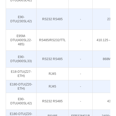
DTU(900SL42)
E90-
RS232 RS485
-
230M
DTU(230SL42)
E95M-
DTU(400SL22-
RS485/RS232/TTL
-
410.125～49
485)
E90-
RS232 RS485
-
868M 91
DTU(900SL33)
E18-DTU(Z27-
RJ45
-
-
ETH)
E180-DTU(Z20-
RJ45
-
-
ETH)
E90-
RS232 RS485
-
433M
DTU(400SL42)
E180-DTU(Z20-