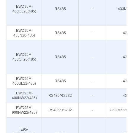
EWD95M-
RS485
-
433M 47
400GL20(485)
EWD95M-
RS485
-
433M
433N20(485)
EWD95M-
RS485
-
433M
433GF20(485)
EWD95M-
RS485
-
433M
400SL22(485)
EWD95M-
RS485/RS232
-
433M
400NW22(485)
EWD95M-
RS485/RS232
-
868 Mbit/s 91
900NW22(485)
E95-