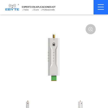
Home
>
Modem
>
Wireless modem
>
LoRa wirelss modem
