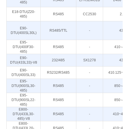
RS485
EFR32MG1B
2400~24
485)
E18-DTU(Z20-
RS485
CC2530
2.4G
485)
E90-
RS485/TTL
-
433M
DTU(400SL30L)
E95-
DTU(400F30-
RS485
-
410～51
485)
E90-
232/485
SX1278
433M
DTU(433L33)-V8
E90-
RS232/RS485
-
410.125~49
DTU(400SL33)
E95-
DTU(900SL30-
RS485
-
850～93
485)
E95-
DTU(900SL22-
RS485
-
850～93
485)
E800-
DTU(433L30-
RS485
-
410~443
485)-V8
E800-
DTU(433L20-
RS485
-
410~443