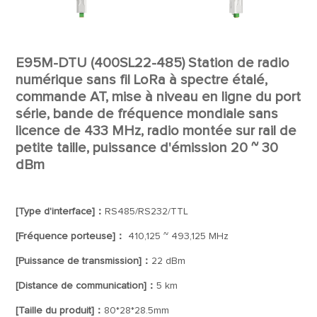
E95M-DTU (400SL22-485) Station de radio
numérique sans fil LoRa à spectre étalé,
commande AT, mise à niveau en ligne du port
série, bande de fréquence mondiale sans
licence de 433 MHz, radio montée sur rail de
petite taille, puissance d'émission 20 ~ 30
dBm
[Type d'interface]：
RS485/RS232/TTL
[Fréquence porteuse]：
410,125 ~ 493,125 MHz
[Puissance de transmission]：
22 dBm
[Distance de communication]：
5 km
[Taille du produit]：
80*28*28.5mm