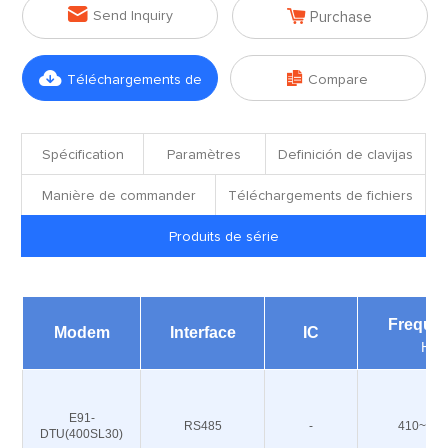


Send Inquiry
Purchase


Téléchargements de
Compare
fichiers
Spécification
Paramètres
Definición de clavijas
Manière de commander
Téléchargements de fichiers
Produits de série
Freque
Modem
Interface
IC
Hz
E91-
RS485
-
410~493
DTU(400SL30)