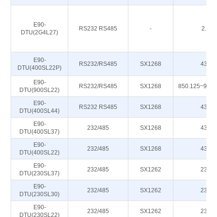
E90-
RS232 RS485
-
2.4G
DTU(2G4L27)
E90-
RS232/RS485
SX1268
433M
DTU(400SL22P)
E90-
RS232/RS485
SX1268
850.125~930
DTU(900SL22)
E90-
RS232 RS485
SX1268
433M
DTU(400SL44)
E90-
232/485
SX1268
433M
DTU(400SL37)
E90-
232/485
SX1268
433M
DTU(400SL22)
E90-
232/485
SX1262
230M
DTU(230SL37)
E90-
232/485
SX1262
230M
DTU(230SL30)
E90-
232/485
SX1262
230M
DTU(230SL22)