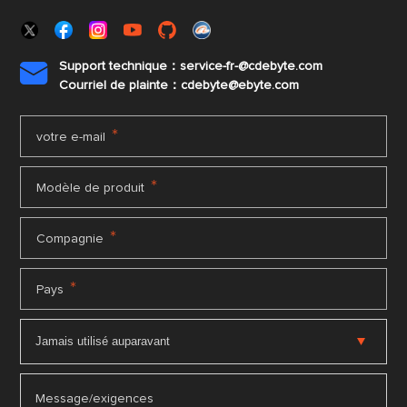
Support technique：service-fr-@cdebyte.com

Courriel de plainte：cdebyte
@ebyte.com
*
votre e-mail
*
Modèle de produit
*
Compagnie
*
Pays
Message/exigences