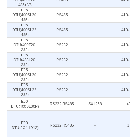
DTU(433L20-
RS485
-
410～44
485)-V8
E95-
DTU(400SL30-
RS485
-
410～44
485)
E95-
DTU(400SL22-
RS485
-
410～44
485)
E95-
DTU(400F20-
RS232
-
410～51
232)
E95-
DTU(433L20-
RS232
-
410～44
232)
E95-
DTU(400SL30-
RS232
-
410～44
232)
E95-
DTU(400SL22-
RS232
-
410～44
232)
E90-
RS232 RS485
SX1268
433M
DTU(400SL30P)
E90-
RS232 RS485
-
2.4G
DTU(2G4HD12)