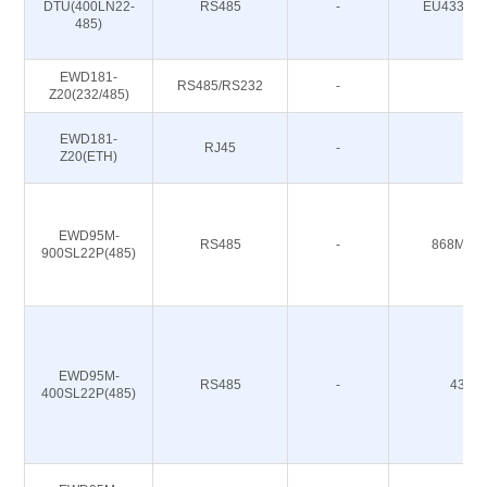
DTU(400LN22-
RS485
-
EU433/CN
485)
EWD181-
RS485/RS232
-
-
Z20(232/485)
EWD181-
RJ45
-
-
Z20(ETH)
EWD95M-
RS485
-
868M 91
900SL22P(485)
EWD95M-
RS485
-
433M
400SL22P(485)