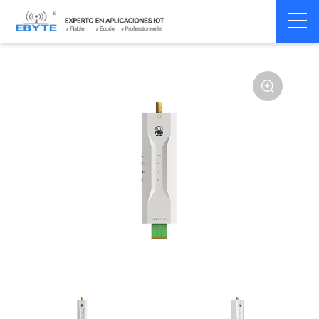
Home
>
Modem
>
Wireless modem
>
LoRa wirelss modem
