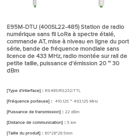
E95M-DTU (400SL22-485) Station de radio
numérique sans fil LoRa à spectre étalé,
commande AT, mise à niveau en ligne du port
série, bande de fréquence mondiale sans
licence de 433 MHz, radio montée sur rail de
petite taille, puissance d'émission 20 ~ 30
dBm
[Type d'interface]：
RS485/RS232/TTL
[Fréquence porteuse]：
410,125 ~ 493,125 MHz
[Puissance de transmission]：
22 dBm
[Distance de communication]：
5 km
[Taille du produit]：
80*28*28.5mm