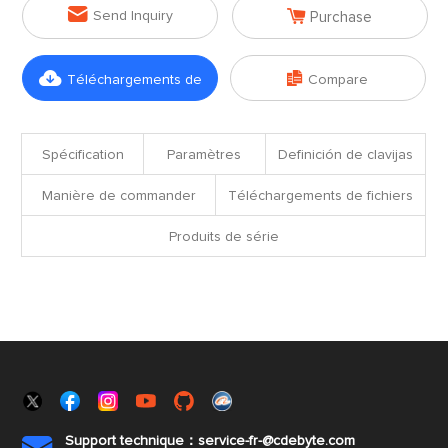


Send Inquiry
Purchase


Téléchargements de
Compare
fichiers
Spécification
Paramètres
Definición de clavijas
Manière de commander
Téléchargements de fichiers
Produits de série
Support technique：service-fr-@cdebyte.com