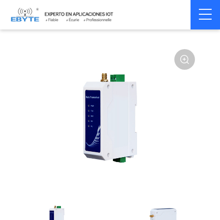
Home
>
Modem
>
Wireless modem
>
LoRa wirelss modem
