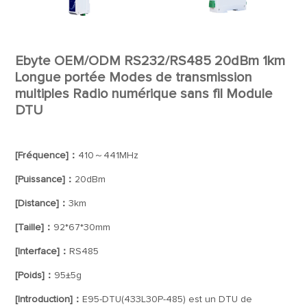
Ebyte OEM/ODM RS232/RS485 20dBm 1km
Longue portée Modes de transmission
multiples Radio numérique sans fil Module
DTU
[Fréquence]：
410～441MHz
[Puissance]：
20dBm
[Distance]：
3km
[Taille]：
92*67*30mm
[Interface]：
RS485
[Poids]：
95±5g
[Introduction]：
E95-DTU(433L30P-485) est un DTU de