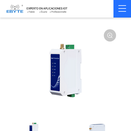
Home
>
Modem
>
Wireless modem
>
LoRa wirelss modem
