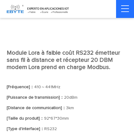
Home
>
Modem
>
Wireless modem
>
LoRa wirelss modem
Module Lora à faible coût RS232 émetteur
sans fil à distance et récepteur 20 DBM
modem Lora prend en charge Modbus.
[Fréquence]：
410～441MHz
[Puissance de transmission]：
20dBm
[Distance de communication]：
3km
[Taille du produit]：
92*67*30mm
[Type d'interface]：
RS232