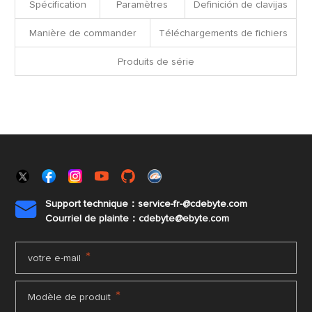
Spécification
Paramètres
Definición de clavijas
Manière de commander
Téléchargements de fichiers
Produits de série
Support technique：service-fr-@cdebyte.com

Courriel de plainte：cdebyte
@ebyte.com
*
votre e-mail
*
Modèle de produit