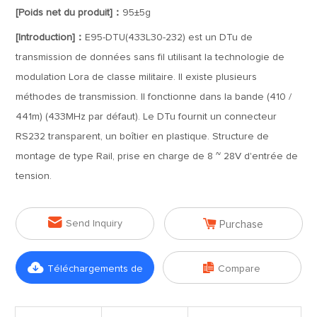
[Poids net du produit]：
95±5g
[Introduction]：
E95-DTU(433L30-232) est un DTu de
transmission de données sans fil utilisant la technologie de
modulation Lora de classe militaire. Il existe plusieurs
méthodes de transmission. Il fonctionne dans la bande (410 /
441m) (433MHz par défaut). Le DTu fournit un connecteur
RS232 transparent, un boîtier en plastique. Structure de
montage de type Rail, prise en charge de 8 ~ 28V d'entrée de
tension.


Send Inquiry
Purchase


Téléchargements de
Compare
fichiers