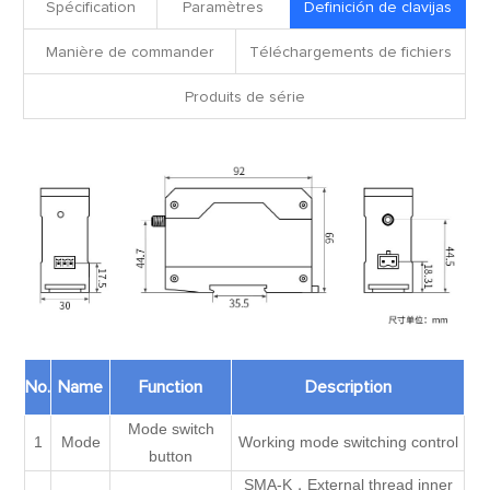
Spécification
Paramètres
Definición de clavijas
Manière de commander
Téléchargements de fichiers
Produits de série
No.
Name
Function
Description
Mode switch
1
Mode
Working mode switching control
button
SMA-K，External thread inner