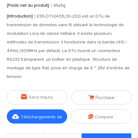
[Poids net du produit]：
95±5g
[Introduction]：
E95-DTU(433L30-232) est un DTu de
transmission de données sans fil utilisant la technologie de
modulation Lora de classe militaire. Il existe plusieurs
méthodes de transmission. Il fonctionne dans la bande (410 /
441m) (433MHz par défaut). Le DTu fournit un connecteur
RS232 transparent, un boîtier en plastique. Structure de
montage de type Rail, prise en charge de 8 ~ 28V d'entrée de
tension.


Send Inquiry
Purchase


Téléchargements de
Compare
fichiers