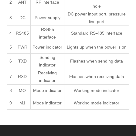
2
ANT
RF interface
hole
DC power input port, pressure
3
DC
Power supply
line port
RS485
4
RS485
Standard RS-485 interface
interface
5
PWR
Power indicator
Lights up when the power is on
Sending
6
TXD
Flashes when sending data
indicator
Receiving
7
RXD
Flashes when receiving data
indicator
8
MO
Mode indicator
Working mode indicator
9
M1
Mode indicator
Working mode indicator