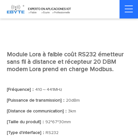
Home
>
Modem
>
Wireless modem
>
LoRa wirelss modem
Module Lora à faible coût RS232 émetteur
sans fil à distance et récepteur 20 DBM
modem Lora prend en charge Modbus.
[Fréquence]：
410～441MHz
[Puissance de transmission]：
20dBm
[Distance de communication]：
3km
[Taille du produit]：
92*67*30mm
[Type d'interface]：
RS232