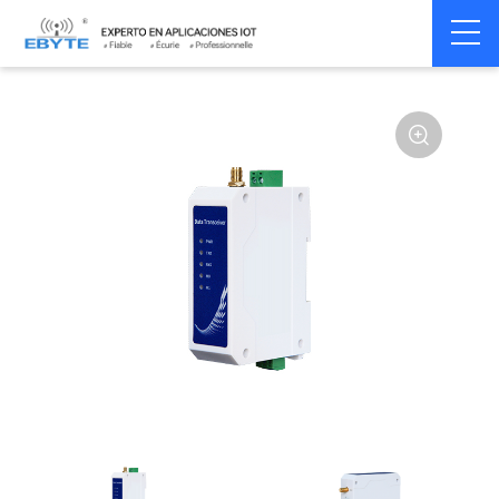
Home
>
Modem
>
Wireless modem
>
LoRa wirelss modem
