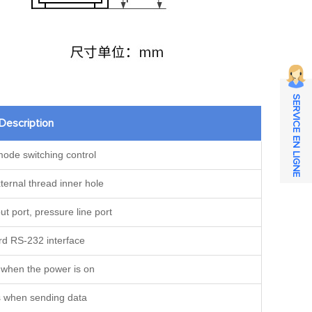
SERVICE EN LIGNE
Description
ode switching control
rnal thread inner hole
t port, pressure line port
rd RS-232 interface
 when the power is on
 when sending data