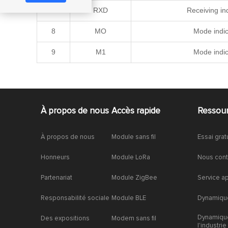
7
RXD
Receiving in
8
MO
Mode indic
9
M1
Mode indic
À propos de nous
Accès rapide
Ressou
À propos de nous
Module sans fil
Essai grat
Honneurs
Module LoRa
Nous cont
Partenariat
Module ZigBee
Service a
Responsabilité sociale
Module BLE
Dynamique
Dynamiqu
Des expositions
Modem sans fil
l'industrie