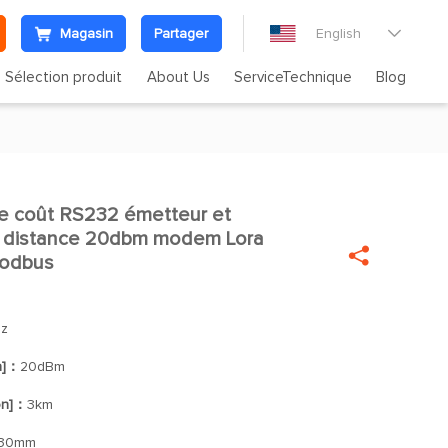
Magasin
Partager
English

Sélection produit
About Us
ServiceTechnique
Blog
le coût RS232 émetteur et

 à distance 20dbm modem Lora

Modbus
z
n]：
20dBm
on]：
3km
*30mm