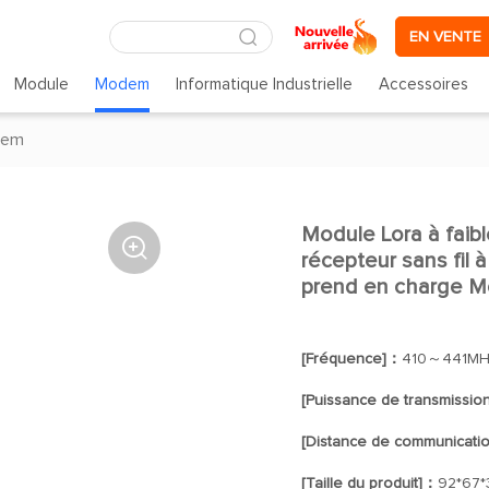
EN VENTE
Module
Modem
Informatique Industrielle
Accessoires
dem
Module Lora à faib

récepteur sans fil
prend en charge 
[Fréquence]：
410～441MH
[Puissance de transmissio
[Distance de communicati
[Taille du produit]：
92*67