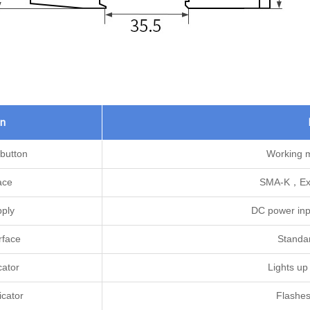
on
button
Working m
ace
SMA-K，Exte
ply
DC power inpu
rface
Standa
cator
Lights up
icator
Flashes