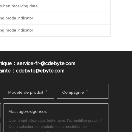
 when receiving data
ng mode indicator
ng mode indicator
nique：service-fr-@cdebyte.com
plainte：cdebyte
@ebyte.com
*
*
Modèle de produit
Compagnie
Message/exigences