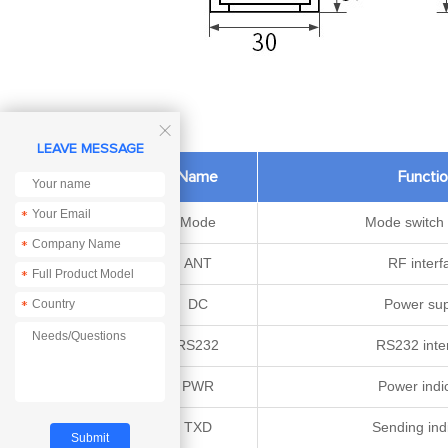

LEAVE MESSAGE
No.
Name
Functi
*
1
Mode
Mode switch 
*
2
ANT
RF interf
*
3
DC
Power sup
*
4
RS232
RS232 inte
5
PWR
Power indi
6
TXD
Sending ind