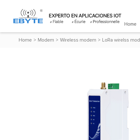
Home
Home
>
Modem
>
Wireless modem
>
LoRa wirelss mo