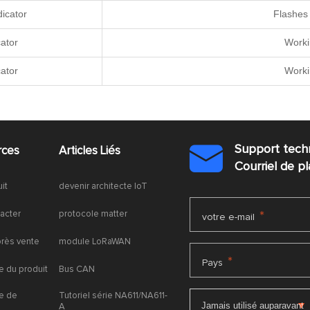
dicator
Flashes
ator
Worki
ator
Worki
Support tech
rces
Articles Liés

Courriel de 
uit
devenir architecte IoT
acter
protocole matter
*
votre e-mail
près vente
module LoRaWAN
*
Pays
 du produit
Bus CAN
e de
Tutoriel série NA611/NA611-
A