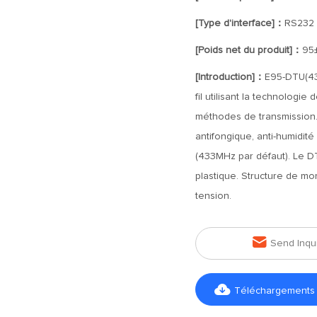
[Type d'interface]：
RS232
[Poids net du produit]：
95
[Introduction]：
E95-DTU(43
fil utilisant la technologie
méthodes de transmission.
antifongique, anti-humidité
(433MHz par défaut). Le DT
plastique. Structure de mo
tension.

Send Inqu

Téléchargements d