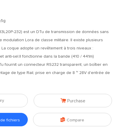
±5g
3L20P-232) est un DTu de transmission de données sans
 de modulation Lora de classe militaire. Il existe plusieurs
 La coque adopte un revêtement à trois niveaux :
 et anti-sel.Il fonctionne dans la bande (410 / 441m)
u fournit un connecteur RS232 transparent, un boîtier en
ntage de type Rail, prise en charge de 8 ~ 28V d'entrée de

iry
Purchase

e fichiers
Compare