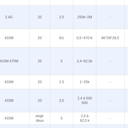
2.4G
20
2.5
250k~2M
-
433M
20
6/1
0,5~470 K
80*28*28,5
433M 470M
20
5
2,4~62,5k
-
433M
20
2.5
1~25k
-
2,4 à 500
433M
20
3,5
-
000
vingt-
2,4 à
433M
5
-
deux
62,5 k