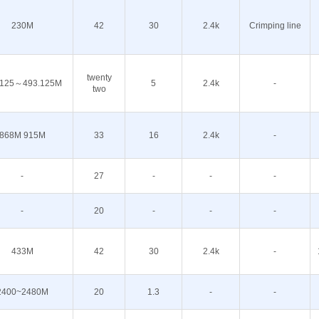
230M
42
30
2.4k
Crimping line
twenty
.125～493.125M
5
2.4k
-
two
868M 915M
33
16
2.4k
-
-
27
-
-
-
-
20
-
-
-
433M
42
30
2.4k
-
2400~2480M
20
1.3
-
-