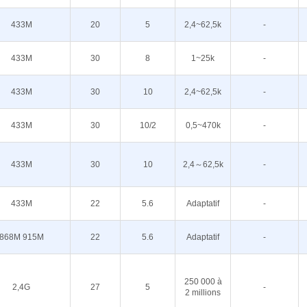
433M
20
5
2,4~62,5k
-
433M
30
8
1~25k
-
433M
30
10
2,4~62,5k
-
433M
30
10/2
0,5~470k
-
433M
30
10
2,4～62,5k
-
433M
22
5.6
Adaptatif
-
868M 915M
22
5.6
Adaptatif
-
250 000 à
2,4G
27
5
-
2 millions