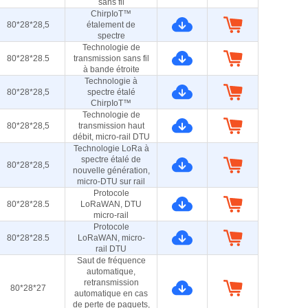
sans fil
ChirpIoT™
80*28*28,5
étalement de
spectre
Technologie de
80*28*28.5
transmission sans fil
à bande étroite
Technologie à
80*28*28,5
spectre étalé
ChirpIoT™
Technologie de
80*28*28,5
transmission haut
débit, micro-rail DTU
Technologie LoRa à
spectre étalé de
80*28*28,5
nouvelle génération,
micro-DTU sur rail
Protocole
80*28*28.5
LoRaWAN, DTU
micro-rail
Protocole
80*28*28.5
LoRaWAN, micro-
rail DTU
Saut de fréquence
automatique,
retransmission
80*28*27
automatique en cas
de perte de paquets,