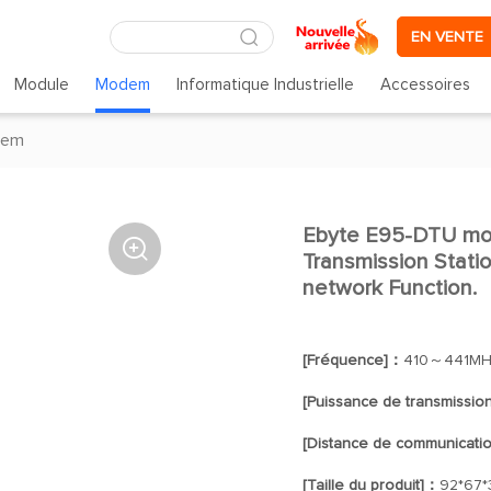
EN VENTE
Module
Modem
Informatique Industrielle
Accessoires
dem
Ebyte E95-DTU modu

Transmission Station
network Function.
[Fréquence]：
410～441MH
[Puissance de transmissio
[Distance de communicati
[Taille du produit]：
92*67