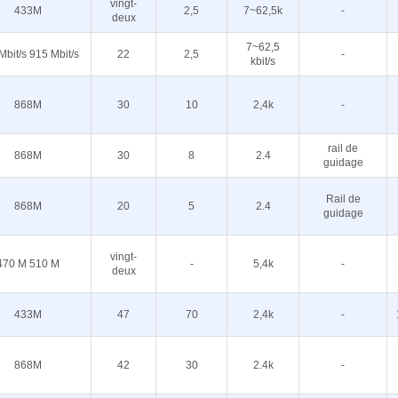
vingt-
433M
2,5
7~62,5k
-
deux
7~62,5
Mbit/s 915 Mbit/s
22
2,5
-
kbit/s
868M
30
10
2,4k
-
rail de
868M
30
8
2.4
guidage
Rail de
868M
20
5
2.4
guidage
vingt-
470 M 510 M
-
5,4k
-
deux
433M
47
70
2,4k
-
868M
42
30
2.4k
-