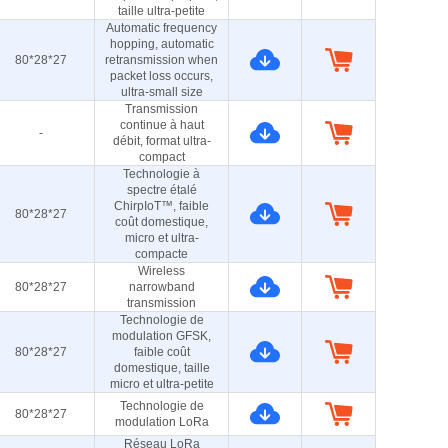
taille ultra-petite
Automatic frequency
hopping, automatic
80*28*27
retransmission when
packet loss occurs,
ultra-small size
Transmission
continue à haut
-
débit, format ultra-
compact
Technologie à
spectre étalé
ChirpIoT™, faible
80*28*27
coût domestique,
micro et ultra-
compacte
Wireless
80*28*27
narrowband
transmission
Technologie de
modulation GFSK,
80*28*27
faible coût
domestique, taille
micro et ultra-petite
Technologie de
80*28*27
modulation LoRa
Réseau LoRa