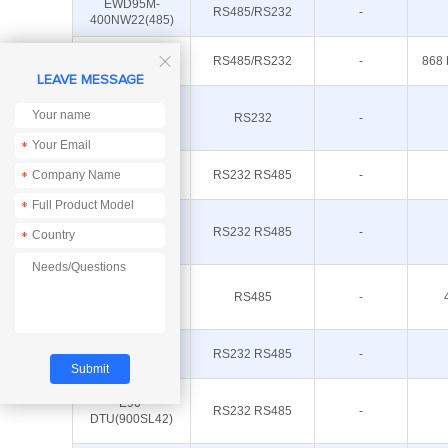
EWD95M-
RS485/RS232
-
400NW22(485)
EWD95M-
RS485/RS232
-
868 

900NW22(485)
LEAVE MESSAGE
E95-
DTU(900SL30-
RS232
-
232)
*
E90-
RS232 RS485
-
*
DTU(900L30)-V8
*
E90-
RS232 RS485
-
*
DTU(900L20)-V8
E53-
RS485
-
GW(470FMS22R)
E90-
RS232 RS485
-
DTU(400SL47)
E90-
RS232 RS485
-
DTU(900SL42)