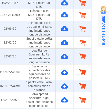
102*28*28,5
MESH, micro-rail
DTU
Réseau LoRa
102 x 28 x 28,5
MESH, micro-rail
SERVICE EN LIGNE
DTU
Technologie LoRa
de qualité militaire,
92*66*30
anti-interférence
longue distance
Spectre étalé LoRa,
82*62*25
anti-interférence
longue distance
Low Range
Spectrum LoRa,
82*62*25
anti-interférence
longue distance
Système de
surveillance des
116*105*41mm
équipements de
passerelle FMS
Spectre étalé LoRa,
160*137*44mm
communication à
distance
LoRa spread
spectrum, high-
124*109*35.2
power long-distance
communication