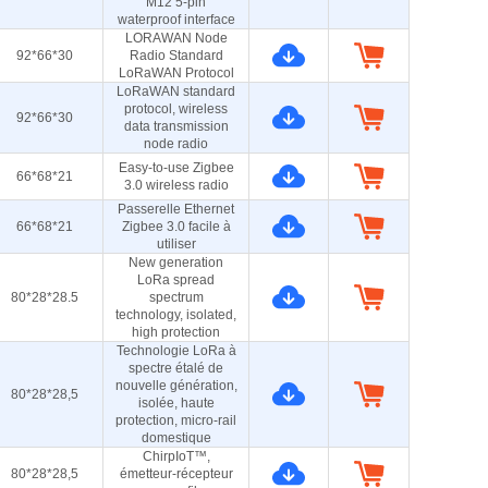
M12 5-pin
waterproof interface
LORAWAN Node
92*66*30
Radio Standard
LoRaWAN Protocol
LoRaWAN standard
protocol, wireless
92*66*30
data transmission
node radio
Easy-to-use Zigbee
66*68*21
3.0 wireless radio
Passerelle Ethernet
66*68*21
Zigbee 3.0 facile à
utiliser
New generation
LoRa spread
80*28*28.5
spectrum
technology, isolated,
high protection
Technologie LoRa à
spectre étalé de
nouvelle génération,
80*28*28,5
isolée, haute
protection, micro-rail
domestique
ChirpIoT™,
80*28*28,5
émetteur-récepteur