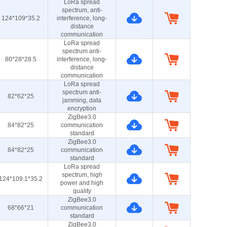
LoRa spread
spectrum, anti-
124*109*35.2
interference, long-
distance
communication
LoRa spread
spectrum anti-
80*28*28.5
interference, long-
distance
communication
LoRa spread
spectrum anti-
82*62*25
jamming, data
encryption
ZigBee3.0
84*82*25
communication
standard
ZigBee3.0
84*82*25
communication
standard
LoRa spread
spectrum, high
124*109.1*35.2
power and high
quality
ZigBee3.0
68*66*21
communication
standard
ZigBee3.0