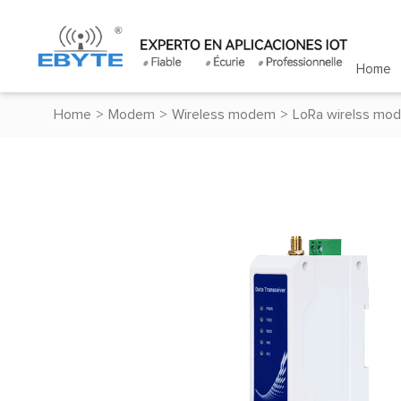
Home
Home
>
Modem
>
Wireless modem
>
LoRa wirelss mo