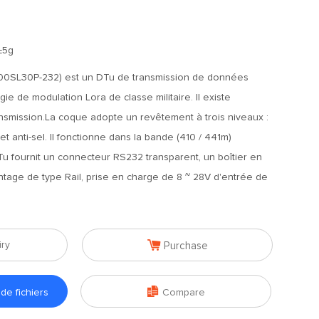
±5g
0SL30P-232) est un DTu de transmission de données
logie de modulation Lora de classe militaire. Il existe
nsmission.La coque adopte un revêtement à trois niveaux :
et anti-sel. Il fonctionne dans la bande (410 / 441m)
u fournit un connecteur RS232 transparent, un boîtier en
ntage de type Rail, prise en charge de 8 ~ 28V d'entrée de

iry
Purchase

e fichiers
Compare