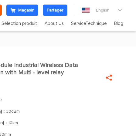
Magasin
Partager
English

Sélection produit
About Us
ServiceTechnique
Blog
le Industrial Wireless Data

 with Multi - level relay

z
n]：
30dBm
on]：
10km
*30mm