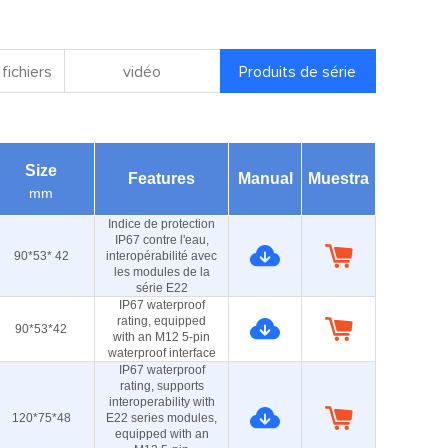
fichiers
vidéo
Produits de série
Size
Features
Manual
Muestra
mm
Indice de protection
IP67 contre l'eau,
90*53* 42
interopérabilité avec
les modules de la
série E22
IP67 waterproof
rating, equipped
90*53*42
with an M12 5-pin
waterproof interface
IP67 waterproof
rating, supports
interoperability with
120*75*48
E22 series modules,
equipped with an