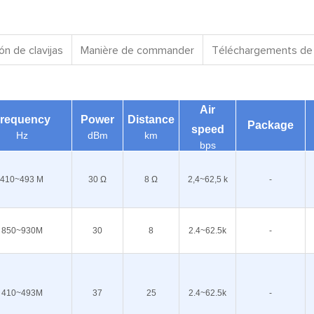
ón de clavijas
Manière de commander
Téléchargements de 
Air
requency
Power
Distance
Package
speed
Hz
dBm
km
bps
410~493 M
30 Ω
8 Ω
2,4~62,5 k
-
850~930M
30
8
2.4~62.5k
-
410~493M
37
25
2.4~62.5k
-