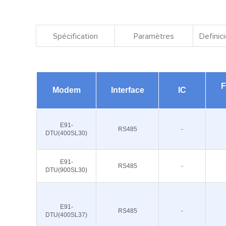
Spécification
Paramètres
Definici
F
Modem
Interface
IC
E91-
RS485
-
DTU(400SL30)
E91-
RS485
-
DTU(900SL30)
E91-
RS485
-
DTU(400SL37)