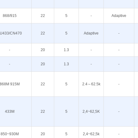
868/915
22
5
-
Adaptive
U433/CN470
22
5
Adaptive
-
-
20
1.3
-
-
-
20
1.3
-
-
868M 915M
22
5
2.4～62.5k
-
433M
22
5
2,4~62,5K
-
850~930M
20
5
2,4~62,5k
-