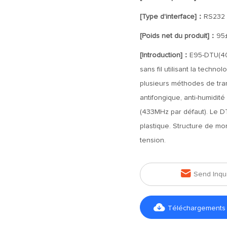
[Type d'interface]：
RS232
[Poids net du produit]：
95
[Introduction]：
E95-DTU(40
sans fil utilisant la techno
plusieurs méthodes de tra
antifongique, anti-humidité 
(433MHz par défaut). Le DT
plastique. Structure de mo
tension.

Send Inqu

Téléchargements d