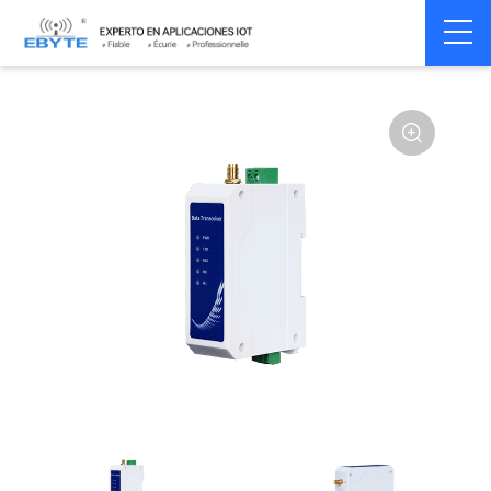
Home
>
Modem
>
Wireless modem
>
LoRa wirelss modem
