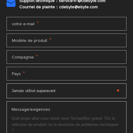
Support technique：service-fr-@cdebyte.com

Courriel de plainte：cdebyte
@ebyte.com
*
votre e-mail
*
Modèle de produit
*
Compagnie
*
Pays
Message/exigences