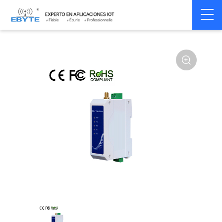
Home
>
Modem
>
Wireless modem
>
LoRa wirelss modem
