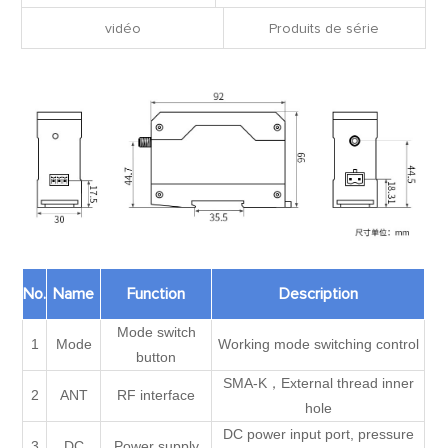
vidéo
Produits de série
No.
Name
Function
Description
Mode switch
1
Mode
Working mode switching control
button
SMA-K，External thread inner
2
ANT
RF interface
hole
DC power input port, pressure
3
DC
Power supply