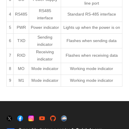
line port
RS485
4
RS485
Standard RS-485 interface
interface
5
PWR
Power indicator
Lights up when the power is on
Sending
6
TXD
Flashes when sending data
indicator
Receiving
7
RXD
Flashes when receiving data
indicator
8
MO
Mode indicator
Working mode indicator
9
M1
Mode indicator
Working mode indicator